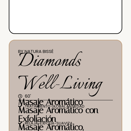
Diamonds
BY NATURA BISSÉ
Well-Living
60'
Masaje Aromático
TRATAMIENTO GLOBAL ANTIEDAD
Masaje Aromático con
Exfoliación
RELAJA-EXFOLIA-SUAVIZA
Masaje Aromático,